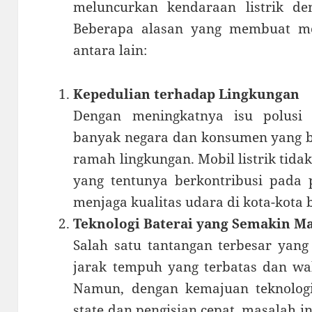
meluncurkan kendaraan listrik den
Beberapa alasan yang membuat mob
antara lain:
Kepedulian terhadap Lingkungan
Dengan meningkatnya isu polusi
banyak negara dan konsumen yang be
ramah lingkungan. Mobil listrik tida
yang tentunya berkontribusi pada 
menjaga kualitas udara di kota-kota 
Teknologi Baterai yang Semakin M
Salah satu tantangan terbesar yang 
jarak tempuh yang terbatas dan wa
Namun, dengan kemajuan teknologi b
state dan pengisian cepat, masalah in