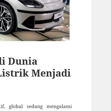
di Dunia
Listrik Menjadi
if, global sedang mengalami