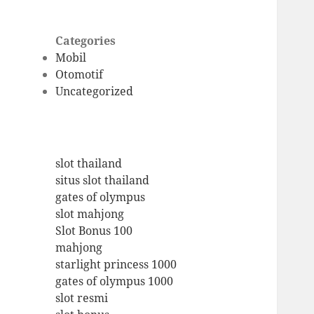
Categories
Mobil
Otomotif
Uncategorized
slot thailand
situs slot thailand
gates of olympus
slot mahjong
Slot Bonus 100
mahjong
starlight princess 1000
gates of olympus 1000
slot resmi