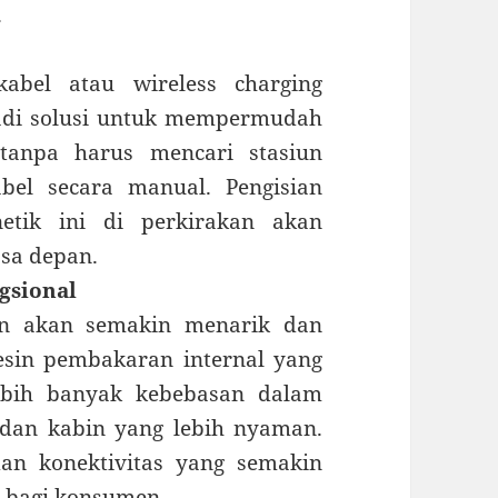
.
kabel atau wireless charging
adi solusi untuk mempermudah
 tanpa harus mencari stasiun
bel secara manual. Pengisian
netik ini di perkirakan akan
sa depan.
gsional
pan akan semakin menarik dan
esin pembakaran internal yang
lebih banyak kebebasan dalam
 dan kabin yang lebih nyaman.
 dan konektivitas yang semakin
k bagi konsumen.