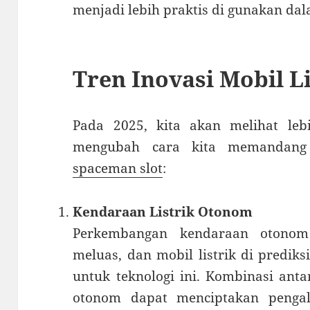
menjadi lebih praktis di gunakan dal
Tren Inovasi Mobil Li
Pada 2025, kita akan melihat le
mengubah cara kita memandang m
spaceman slot
:
Kendaraan Listrik Otonom
Perkembangan kendaraan otonom 
meluas, dan mobil listrik di predik
untuk teknologi ini. Kombinasi anta
otonom dapat menciptakan penga