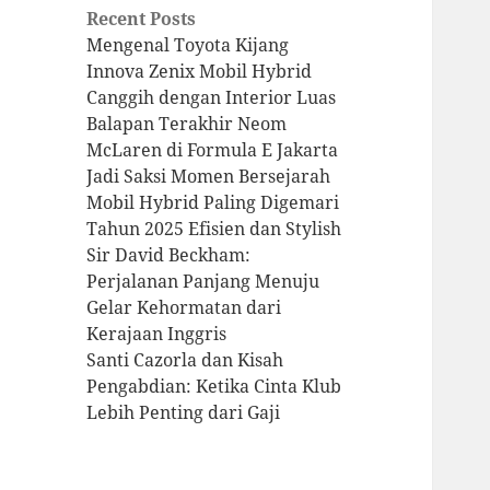
Recent Posts
Mengenal Toyota Kijang
Innova Zenix Mobil Hybrid
Canggih dengan Interior Luas
Balapan Terakhir Neom
McLaren di Formula E Jakarta
Jadi Saksi Momen Bersejarah
Mobil Hybrid Paling Digemari
Tahun 2025 Efisien dan Stylish
Sir David Beckham:
Perjalanan Panjang Menuju
Gelar Kehormatan dari
Kerajaan Inggris
Santi Cazorla dan Kisah
Pengabdian: Ketika Cinta Klub
Lebih Penting dari Gaji