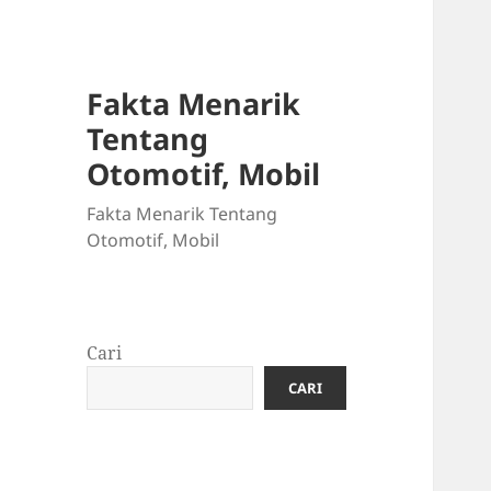
Fakta Menarik
Tentang
Otomotif, Mobil
Fakta Menarik Tentang
Otomotif, Mobil
Cari
CARI