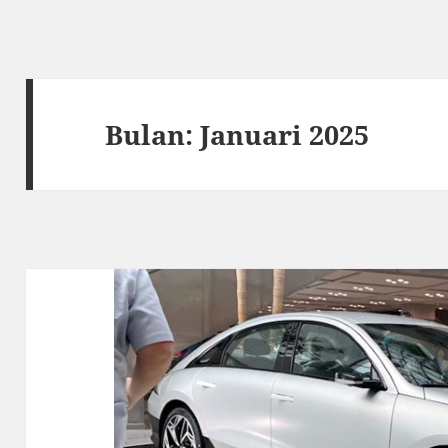
Bulan:
Januari 2025