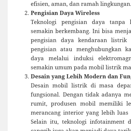
efisien, aman, dan ramah lingkungan
Pengisian Daya Wireless
Teknologi pengisian daya tanpa 
semakin berkembang. Ini bisa menj
pengisian daya kendaraan listrik
pengisian atau menghubungkan ka
daya melalui induksi elektromag
semakin umum pada mobil listrik ma
Desain yang Lebih Modern dan Fun
Desain mobil listrik di masa de
fungsional. Dengan tidak adanya m
rumit, produsen mobil memiliki 
merancang interior yang lebih luas
Selain itu, teknologi infotainment
canggih juga akan menjadi daya tari