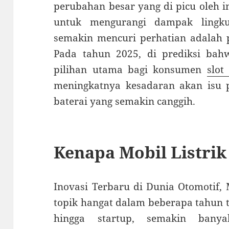
perubahan besar yang di picu oleh i
untuk mengurangi dampak lingku
semakin mencuri perhatian adalah p
Pada tahun 2025, di prediksi bahw
pilihan utama bagi konsumen
slot
meningkatnya kesadaran akan isu p
baterai yang semakin canggih.
Kenapa Mobil Listrik
Inovasi Terbaru di Dunia Otomotif, M
topik hangat dalam beberapa tahun t
hingga startup, semakin bany