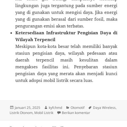
lingkungan juga tergantung pada sumber energi
yang di gunakan untuk mengisi daya. Jika energi
yang di gunakan berasal dari sumber fosil, maka
pengurangan emisi akan terbatas.
Ketersediaan Infrastruktur Pengisian Daya di
Wilayah Terpencil
Meskipun kota-kota besar telah memiliki banyak
stasiun pengisian daya, wilayah pedesaan atau
daerah terpencil masih kesulitan dalam
mengakses fasilitas ini. Penyebaran stasiun
pengisian daya yang merata akan menjadi kunci
untuk adopsi mobil listrik secara luas.
Diposkan
Penulis
Kategori
Tag
Januari 25, 2025
kyfchmd
Otomotif
Daya Wireless
,
pada
untuk Inovasi Terbaru 
Listrik Otonom
,
Mobil Listrik
Berikan komentar