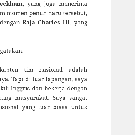
Beckham
, yang juga menerima
am momen penuh haru tersebut,
 dengan
Raja Charles III
, yang
gatakan:
apten tim nasional adalah
ya. Tapi di luar lapangan, saya
ili Inggris dan bekerja dengan
kung masyarakat. Saya sangat
sional yang luar biasa untuk