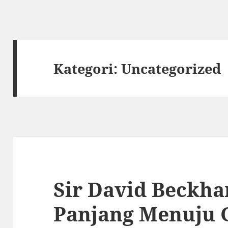
Kategori:
Uncategorized
Sir David Beckha
Panjang Menuju 