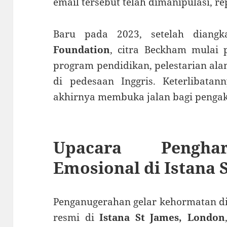
email tersebut telah dimanipulasi, r
Baru pada 2023, setelah diang
Foundation
, citra Beckham mulai p
program pendidikan, pelestarian ala
di pedesaan Inggris. Keterlibatan
akhirnya membuka jalan bagi pengak
Upacara Pengha
Emosional di Istana 
Penganugerahan gelar kehormatan d
resmi di
Istana St James, London