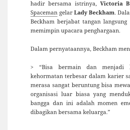
hadir bersama istrinya,
Victoria 
Spaceman
gelar
Lady Beckham
. Dal
Beckham berjabat tangan langsung
memimpin upacara penghargaan.
Dalam pernyataannya, Beckham men
> “Bisa bermain dan menjadi k
kehormatan terbesar dalam karier sa
merasa sangat beruntung bisa mewak
organisasi luar biasa yang mendu
bangga dan ini adalah momen emo
dibagikan bersama keluarga.”