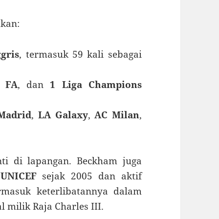
tkan:
gris
, termasuk 59 kali sebagai
a FA
, dan
1 Liga Champions
Madrid
,
LA Galaxy
,
AC Milan
,
ti di lapangan. Beckham juga
k
UNICEF
sejak 2005 dan aktif
ermasuk keterlibatannya dalam
 milik Raja Charles III.