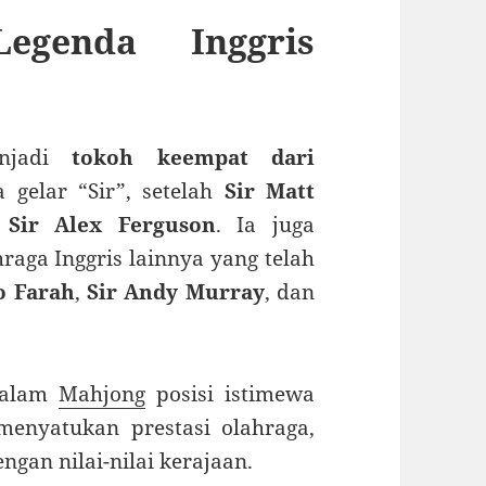
egenda Inggris
enjadi
tokoh keempat dari
gelar “Sir”, setelah
Sir Matt
n
Sir Alex Ferguson
. Ia juga
raga Inggris lainnya yang telah
o Farah
,
Sir Andy Murray
, dan
dalam
Mahjong
posisi istimewa
enyatukan prestasi olahraga,
gan nilai-nilai kerajaan.