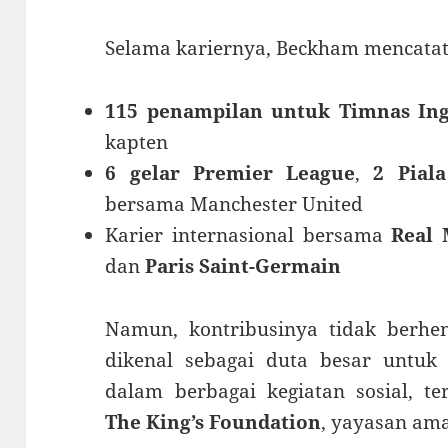
Selama kariernya, Beckham mencata
115 penampilan untuk Timnas Ing
kapten
6 gelar Premier League
,
2 Pial
bersama Manchester United
Karier internasional bersama
Real 
dan
Paris Saint-Germain
Namun, kontribusinya tidak berhen
dikenal sebagai duta besar untu
dalam berbagai kegiatan sosial, t
The King’s Foundation
, yayasan amal