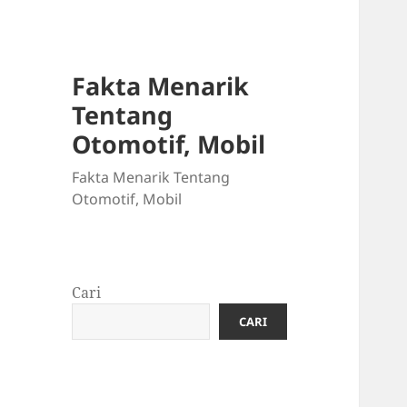
Fakta Menarik
Tentang
Otomotif, Mobil
Fakta Menarik Tentang
Otomotif, Mobil
Cari
CARI