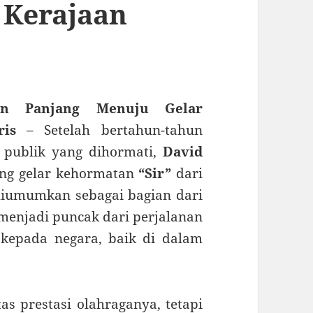
 Kerajaan
an Panjang Menuju Gelar
is
– Setelah bertahun-tahun
 publik yang dihormati,
David
ng gelar kehormatan
“Sir”
dari
 diumumkan sebagai bagian dari
 menjadi puncak dari perjalanan
kepada negara, baik di dalam
s prestasi olahraganya, tetapi