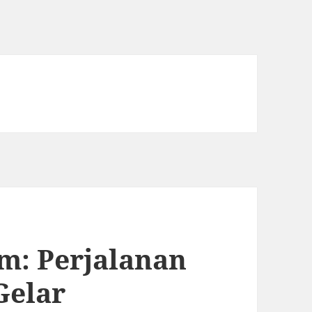
m: Perjalanan
Gelar