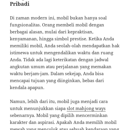
Pribadi
Di zaman modern ini, mobil bukan hanya soal
fungsionalitas. Orang membeli mobil dengan
berbagai alasan, mulai dari kepraktisan,
kenyamanan, hingga simbol prestise. Ketika Anda
memiliki mobil, Anda seolah-olah mendapatkan hak
istimewa untuk mengendalikan waktu dan ruang
Anda. Tidak ada lagi keterikatan dengan jadwal
angkutan umum atau perjalanan yang memakan
waktu berjam-jam. Dalam sekejap, Anda bisa
mencapai tujuan yang diinginkan, bebas dari
kendala apapun.
Namun, lebih dari itu, mobil juga menjadi cara
untuk menunjukkan siapa
slot mahjong ways
sebenarnya. Mobil yang dipilih mencerminkan
karakter dan aspirasi. Apakah Anda memilih mobil
mewah yang mencolok atau sebuah kendaraan yang