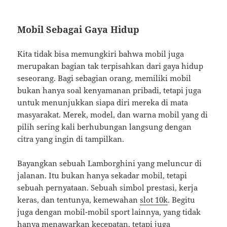
Mobil Sebagai Gaya Hidup
Kita tidak bisa memungkiri bahwa mobil juga
merupakan bagian tak terpisahkan dari gaya hidup
seseorang. Bagi sebagian orang, memiliki mobil
bukan hanya soal kenyamanan pribadi, tetapi juga
untuk menunjukkan siapa diri mereka di mata
masyarakat. Merek, model, dan warna mobil yang di
pilih sering kali berhubungan langsung dengan
citra yang ingin di tampilkan.
Bayangkan sebuah Lamborghini yang meluncur di
jalanan. Itu bukan hanya sekadar mobil, tetapi
sebuah pernyataan. Sebuah simbol prestasi, kerja
keras, dan tentunya, kemewahan
slot 10k
. Begitu
juga dengan mobil-mobil sport lainnya, yang tidak
hanya menawarkan kecepatan, tetapi juga