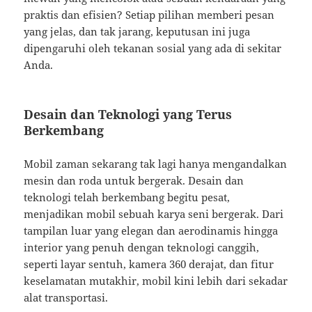
praktis dan efisien? Setiap pilihan memberi pesan
yang jelas, dan tak jarang, keputusan ini juga
dipengaruhi oleh tekanan sosial yang ada di sekitar
Anda.
Desain dan Teknologi yang Terus
Berkembang
Mobil zaman sekarang tak lagi hanya mengandalkan
mesin dan roda untuk bergerak. Desain dan
teknologi telah berkembang begitu pesat,
menjadikan mobil sebuah karya seni bergerak. Dari
tampilan luar yang elegan dan aerodinamis hingga
interior yang penuh dengan teknologi canggih,
seperti layar sentuh, kamera 360 derajat, dan fitur
keselamatan mutakhir, mobil kini lebih dari sekadar
alat transportasi.