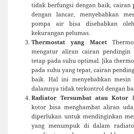
tidak berfungsi dengan baik, cairan
dengan lancar, menyebabkan me
pompa air bisa disebabkan oleh
kekurangan pelumas.
Thermostat yang Macet
Thermos
mengatur aliran cairan pendingin
tetap pada suhu optimal. Jika therm
pada suhu yang tepat, cairan pendin
baik. Hal ini menyebabkan mesin 
dalamnya tidak terkontrol dengan ba
Radiator Tersumbat atau Kotor
R
kotor bisa menghambat aliran uda
diperlukan untuk mendinginkan mesi
yang menumpuk di dalam radiator