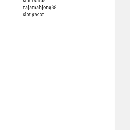
slot bonus
rajamahjong88
slot gacor