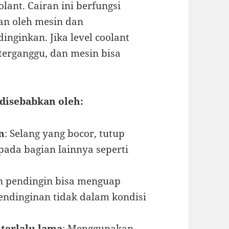
lant. Cairan ini berfungsi
an oleh mesin dan
inginkan. Jika level coolant
terganggu, dan mesin bisa
disebabkan oleh:
n
: Selang yang bocor, tutup
pada bagian lainnya seperti
an pendingin bisa menguap
pendinginan tidak dalam kondisi
 terlalu lama
: Menggunakan