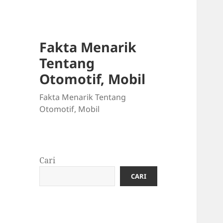
Fakta Menarik
Tentang
Otomotif, Mobil
Fakta Menarik Tentang
Otomotif, Mobil
Cari
CARI