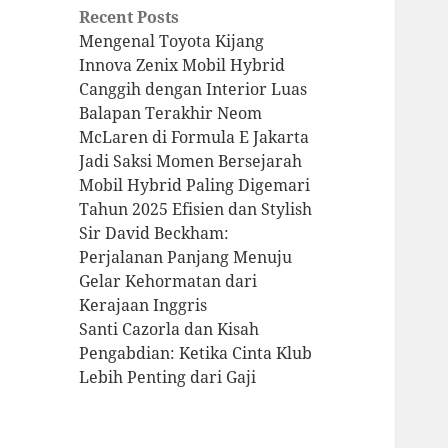
Recent Posts
Mengenal Toyota Kijang
Innova Zenix Mobil Hybrid
Canggih dengan Interior Luas
Balapan Terakhir Neom
McLaren di Formula E Jakarta
Jadi Saksi Momen Bersejarah
Mobil Hybrid Paling Digemari
Tahun 2025 Efisien dan Stylish
Sir David Beckham:
Perjalanan Panjang Menuju
Gelar Kehormatan dari
Kerajaan Inggris
Santi Cazorla dan Kisah
Pengabdian: Ketika Cinta Klub
Lebih Penting dari Gaji