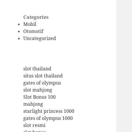
Categories
Mobil
Otomotif
Uncategorized
slot thailand
situs slot thailand
gates of olympus
slot mahjong
Slot Bonus 100
mahjong
starlight princess 1000
gates of olympus 1000
slot resmi