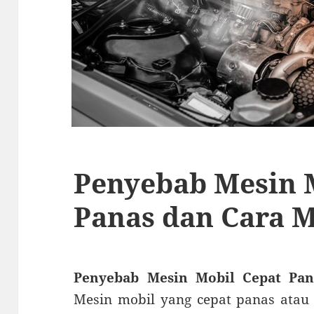
Penyebab Mesin 
Panas dan Cara 
Penyebab Mesin Mobil Cepat Pan
Mesin mobil yang cepat panas atau