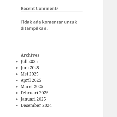
Recent Comments
Tidak ada komentar untuk
ditampilkan.
Archives
Juli 2025
Juni 2025
Mei 2025
April 2025
Maret 2025
Februari 2025
Januari 2025
Desember 2024