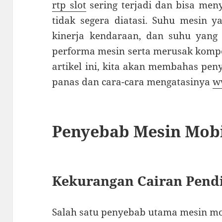
rtp slot
sering terjadi dan bisa men
tidak segera diatasi. Suhu mesin y
kinerja kendaraan, dan suhu yang
performa mesin serta merusak komp
artikel ini, kita akan membahas pe
panas dan cara-cara mengatasinya
w
Penyebab Mesin Mobi
Kekurangan Cairan Pendi
Salah satu penyebab utama mesin mo